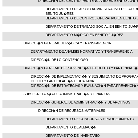
DIRECCI�N DEL CENTRO PENITENCIARIO EN BENITO JU�
DEPARTAMENTO DE APOYO ADMINISTRATIVO DE LA DI
BENITO JU�REZ
DEPARTAMENTO DE CONTROL OPERATIVO EN BENITO
DEPARTAMENTO DE TRABAJO SOCIAL EN BENITO JU�
DEPARTAMENTO M�DICO EN BENITO JU�REZ
DIRECCI�N GENERAL JUR�DICA Y TRANSPARENCIA
DEPARTAMENTO DE ANALISIS NORMATIVO Y TRANSPARENCIA
DIRECCI�N DE LO CONTENCIOSO
DIRECCI�N GENERAL DE PREVENCI�N DEL DELITO Y PARTICIPACI
DIRECCI�N DE IMPLEMENTACI�N Y SEGUIMIENTO DE PROGRAM
DELITO Y PARTICIPACI�N CIUDADANA
DIRECCI�N DE ESTRATEGIAS Y EVALUACI�N PARA PREVENCI�N
SUBSECRETAR�A DE ADMINISTRACI�N Y FINANZAS
DIRECCI�N GENERAL DE ADMINISTRACI�N Y DE ARCHIVOS
DIRECCI�N DE RECURSOS MATERIALES
DEPARTAMENTO DE CONCURSOS Y PROCEDIMIENTO
DEPARTAMENTO DE ALMAC�N
DEPARTAMENTO DE INVENTARIO