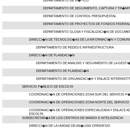
DEPARTAMENTO DE VI�TICO
DEPARTAMENTO DE SEGUIMIENTO, CAPTURA Y TR�M
DEPARTAMENTO DE CONTROL PRESUPUESTAL
DEPARTAMENTO DE PROYECTOS DE FONDOS FEDERA
DEPARTAMENTO GLOSA Y FISCALIZACI�N DE DOCUM
DIRECCI�N DE TECNOLOG�AS DE LA INFORMACI�N Y COMUN
DEPARTAMENTO DE REDES E INFRAESTRUCTURA
DIRECCI�N DE PLANEACI�N
DEPARTAMENTO DE ANALISIS Y SEGUIMIENTO DE LA GESTI
DEPARTAMENTO DE PLANEACI�N
DEPARTAMENTO DE ORGANIZACI�N Y ENLACE INTERINSTI
SERVICIO P�BLICO DE ESCOLTA
COORDINACI�N DE OPERACIONES ZONA SUR DEL SERVICIO P�
COORDINACI�N DE OPERACIONES ZONA NORTE DEL SERVICIO
COORDINACI�N DE OPERACIONES ESPECIALIZADA Y ENLACE AD
ESCOLTA
SUBSECRETAR�A DE LOS CENTROS DE MANDO E INTELIGENCIA
DIRECCI�N DE LA UNIDAD DE AN�LISIS OPERATIVO