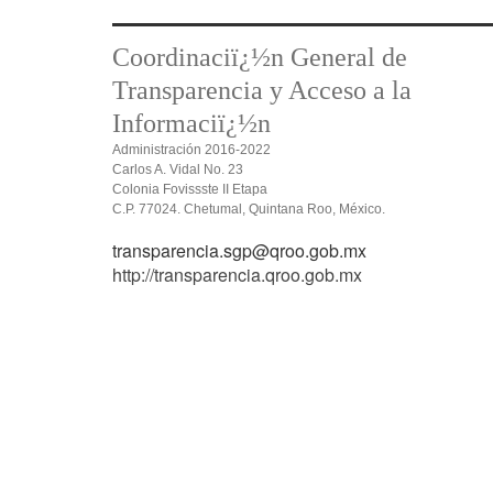
Coordinaciï¿½n General de
Transparencia y Acceso a la
Informaciï¿½n
Administración 2016-2022
Carlos A. Vidal No. 23
Colonia Fovissste II Etapa
C.P. 77024. Chetumal, Quintana Roo, México.
transparencia.sgp@qroo.gob.mx
http://transparencia.qroo.gob.mx