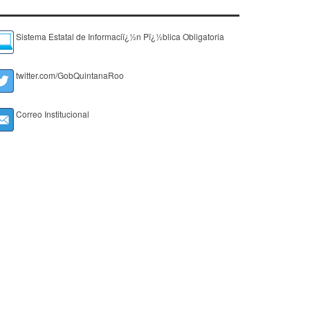
Sistema Estatal de Informaciï¿½n Pï¿½blica Obligatoria
twitter.com/GobQuintanaRoo
Correo Institucional