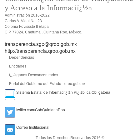
y Acceso a la Informaciï¿½n
Administración 2016-2022
Carlos A. Vidal No. 23
Colonia Fovissste II Etapa
C.P. 77024. Chetumal, Quintana Roo, México.
transparencia.sgp@qroo.gob.mx
http://transparencia.qroo.gob.mx
Dependencias
Entidades
ï¿½rganos Desconcentrados
Portal del Gobierno del Estado - qroo.gob.mx
Sistema Estatal de Informaciï¿½n Pï¿½blica Obligatoria
twitter.com/GobQuintanaRoo
Correo Institucional
Todos los Derechos Reservados 2016 ©