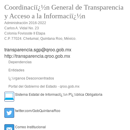
Coordinaciï¿½n General de Transparencia
y Acceso a la Informaciï¿½n
Administración 2016-2022
Carlos A. Vidal No. 23
Colonia Fovissste II Etapa
C.P. 77024. Chetumal, Quintana Roo, México.
transparencia.sgp@qroo.gob.mx
http://transparencia.qroo.gob.mx
Dependencias
Entidades
ï¿½rganos Desconcentrados
Portal del Gobierno del Estado - qroo.gob.mx
Sistema Estatal de Informaciï¿½n Pï¿½blica Obligatoria
twitter.com/GobQuintanaRoo
Correo Institucional