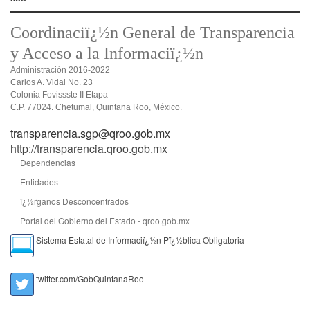
Coordinaciï¿½n General de Transparencia
y Acceso a la Informaciï¿½n
Administración 2016-2022
Carlos A. Vidal No. 23
Colonia Fovissste II Etapa
C.P. 77024. Chetumal, Quintana Roo, México.
transparencia.sgp@qroo.gob.mx
http://transparencia.qroo.gob.mx
Dependencias
Entidades
ï¿½rganos Desconcentrados
Portal del Gobierno del Estado - qroo.gob.mx
Sistema Estatal de Informaciï¿½n Pï¿½blica Obligatoria
twitter.com/GobQuintanaRoo