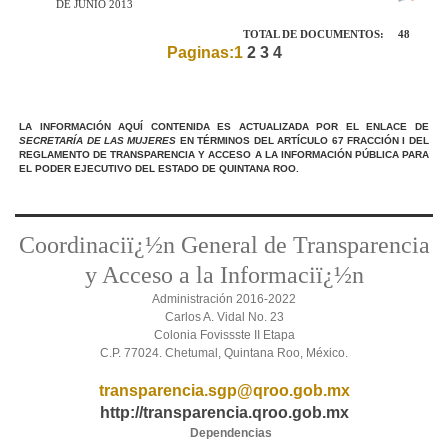
DE JUNIO 2013
TOTAL DE DOCUMENTOS:
48
Paginas:1
2
3
4
LA INFORMACIÓN AQUÍ CONTENIDA ES ACTUALIZADA POR EL ENLACE DE
SECRETARÍA DE LAS MUJERES
EN TÉRMINOS DEL ARTÍCULO 67 FRACCIÓN I DEL
REGLAMENTO DE TRANSPARENCIA Y ACCESO A LA INFORMACIÓN PÚBLICA PARA
EL PODER EJECUTIVO DEL ESTADO DE QUINTANA ROO.
Coordinaciï¿½n General de Transparencia
y Acceso a la Informaciï¿½n
Administración 2016-2022
Carlos A. Vidal No. 23
Colonia Fovissste II Etapa
C.P. 77024. Chetumal, Quintana Roo, México.
transparencia.sgp@qroo.gob.mx
http://transparencia.qroo.gob.mx
Dependencias