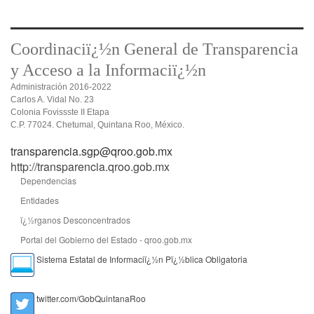
Coordinaciï¿½n General de Transparencia
y Acceso a la Informaciï¿½n
Administración 2016-2022
Carlos A. Vidal No. 23
Colonia Fovissste II Etapa
C.P. 77024. Chetumal, Quintana Roo, México.
transparencia.sgp@qroo.gob.mx
http://transparencia.qroo.gob.mx
Dependencias
Entidades
ï¿½rganos Desconcentrados
Portal del Gobierno del Estado - qroo.gob.mx
Sistema Estatal de Informaciï¿½n Pï¿½blica Obligatoria
twitter.com/GobQuintanaRoo