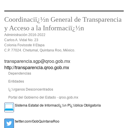
Coordinaciï¿½n General de Transparencia
y Acceso a la Informaciï¿½n
Administración 2016-2022
Carlos A. Vidal No. 23
Colonia Fovissste II Etapa
C.P. 77024. Chetumal, Quintana Roo, México.
transparencia.sgp@qroo.gob.mx
http://transparencia.qroo.gob.mx
Dependencias
Entidades
ï¿½rganos Desconcentrados
Portal del Gobierno del Estado - qroo.gob.mx
Sistema Estatal de Informaciï¿½n Pï¿½blica Obligatoria
twitter.com/GobQuintanaRoo