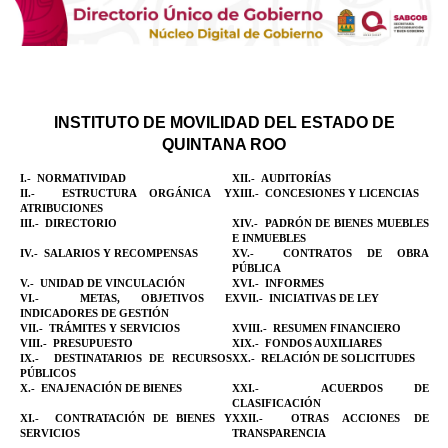
INSTITUTO DE MOVILIDAD DEL ESTADO DE
QUINTANA ROO
I.-
NORMATIVIDAD
XII.-
AUDITORÍAS
II.-
ESTRUCTURA ORGÁNICA Y
XIII.-
CONCESIONES Y LICENCIAS
ATRIBUCIONES
III.-
DIRECTORIO
XIV.-
PADRÓN DE BIENES MUEBLES
E INMUEBLES
IV.-
SALARIOS Y RECOMPENSAS
XV.-
CONTRATOS DE OBRA
PÚBLICA
V.-
UNIDAD DE VINCULACIÓN
XVI.-
INFORMES
VI.-
METAS, OBJETIVOS E
XVII.-
INICIATIVAS DE LEY
INDICADORES DE GESTIÓN
VII.-
TRÁMITES Y SERVICIOS
XVIII.-
RESUMEN FINANCIERO
VIII.-
PRESUPUESTO
XIX.-
FONDOS AUXILIARES
IX.-
DESTINATARIOS DE RECURSOS
XX.-
RELACIÓN DE SOLICITUDES
PÚBLICOS
X.-
ENAJENACIÓN DE BIENES
XXI.-
ACUERDOS DE
CLASIFICACIÓN
XI.-
CONTRATACIÓN DE BIENES Y
XXII.-
OTRAS ACCIONES DE
SERVICIOS
TRANSPARENCIA